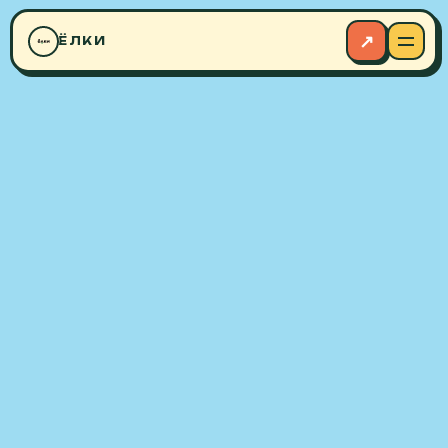
◆
↗
ЁЛКИ