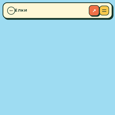
◆
↗
ЁЛКИ