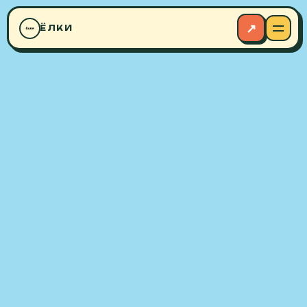
◆
↗
ЁЛКИ